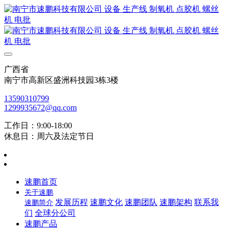
广西省
南宁市高新区盛洲科技园3栋3楼
13590310799
1299935672@qq.com
工作日：9:00-18:00
休息日：周六及法定节日
速鹏首页
关于速鹏
发展历程
速鹏文化
速鹏团队
速鹏架构
联系我
速鹏简介
们
全球分公司
速鹏产品