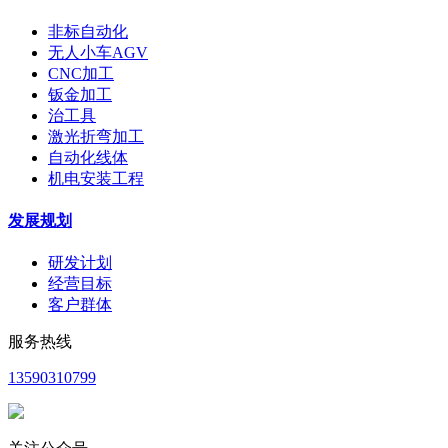
非标自动化
无人小车AGV
CNC加工
钣金加工
治工具
激光折弯加工
自动化线体
机电安装工程
发展规划
研发计划
经营目标
客户群体
服务热线
13590310799