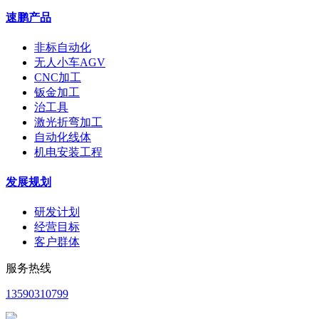
速鹏产品
非标自动化
无人小车AGV
CNC加工
钣金加工
治工具
激光折弯加工
自动化线体
机电安装工程
发展规划
研发计划
经营目标
客户群体
服务热线
13590310799